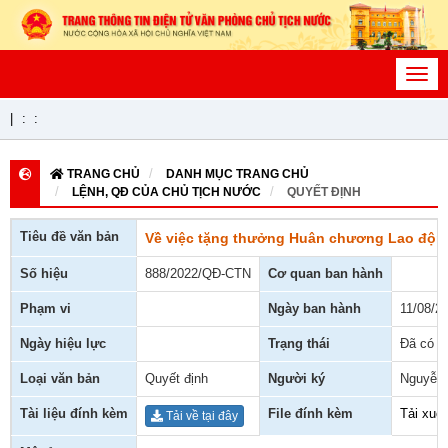
Toggl
navig
|
:
:
TRANG CHỦ
DANH MỤC TRANG CHỦ
LỆNH, QĐ CỦA CHỦ TỊCH NƯỚC
QUYẾT ĐỊNH
Tiêu đề văn bản
Về việc tặng thưởng Huân chương Lao độn
Số hiệu
888/2022/QĐ-CTN
Cơ quan ban hành
Phạm vi
Ngày ban hành
11/08/2
Ngày hiệu lực
Trạng thái
Đã có h
Loại văn bản
Quyết định
Người ký
Nguyễn
Tài liệu đính kèm
File đính kèm
Tải xuố
Tải về tại đây