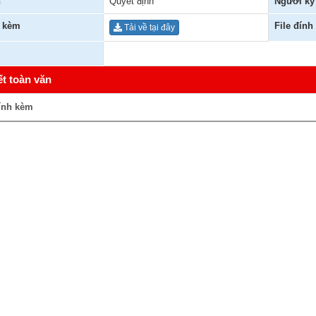
n
Quyết định
Người ký
h kèm
File đính
Tải về tại đây
ết toàn văn
ính kèm