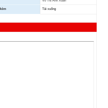
Võ Thị Ánh Xuân
 kèm
Tải xuống