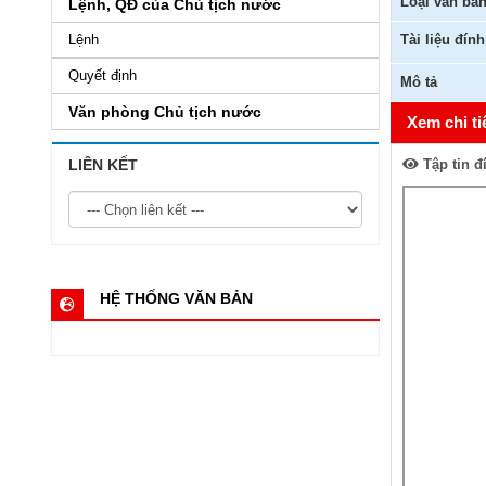
Loại văn bả
Lệnh, QĐ của Chủ tịch nước
Lệnh
Tài liệu đín
Quyết định
Mô tả
Văn phòng Chủ tịch nước
Xem chi ti
LIÊN KẾT
Tập tin đ
HỆ THỐNG VĂN BẢN