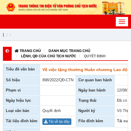
Toggl
navig
|
:
:
TRANG CHỦ
DANH MỤC TRANG CHỦ
LỆNH, QĐ CỦA CHỦ TỊCH NƯỚC
QUYẾT ĐỊNH
Tiêu đề văn bản
Về việc tặng thưởng Huân chương Lao độn
Số hiệu
898/2022/QĐ-CTN
Cơ quan ban hành
Phạm vi
Ngày ban hành
12/08/2
Ngày hiệu lực
Trạng thái
Đã có h
Loại văn bản
Quyết định
Người ký
Võ Thị 
Tài liệu đính kèm
File đính kèm
Tải xuố
Tải về tại đây