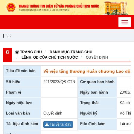
Toggl
navig
|
:
:
TRANG CHỦ
DANH MỤC TRANG CHỦ
LỆNH, QĐ CỦA CHỦ TỊCH NƯỚC
QUYẾT ĐỊNH
Tiêu đề văn bản
Về việc tặng thưởng Huân chương Lao độn
Số hiệu
221/2023/QĐ-CTN
Cơ quan ban hành
Phạm vi
Ngày ban hành
20/03/2
Ngày hiệu lực
Trạng thái
Đã có h
Loại văn bản
Quyết định
Người ký
Võ Thị 
Tài liệu đính kèm
File đính kèm
Tải xuố
Tải về tại đây