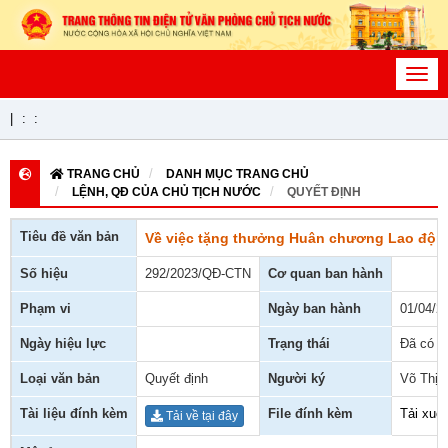
Toggl
navig
|
:
:
TRANG CHỦ
DANH MỤC TRANG CHỦ
LỆNH, QĐ CỦA CHỦ TỊCH NƯỚC
QUYẾT ĐỊNH
Tiêu đề văn bản
Về việc tặng thưởng Huân chương Lao độn
Số hiệu
292/2023/QĐ-CTN
Cơ quan ban hành
Phạm vi
Ngày ban hành
01/04/2
Ngày hiệu lực
Trạng thái
Đã có h
Loại văn bản
Quyết định
Người ký
Võ Thị 
Tài liệu đính kèm
File đính kèm
Tải xuố
Tải về tại đây