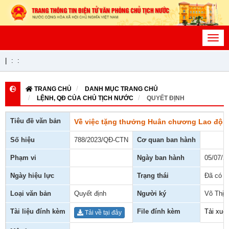
Toggl
navig
|
:
:
TRANG CHỦ
DANH MỤC TRANG CHỦ
LỆNH, QĐ CỦA CHỦ TỊCH NƯỚC
QUYẾT ĐỊNH
Tiêu đề văn bản
Về việc tặng thưởng Huân chương Lao độn
Số hiệu
788/2023/QĐ-CTN
Cơ quan ban hành
Phạm vi
Ngày ban hành
05/07/2
Ngày hiệu lực
Trạng thái
Đã có h
Loại văn bản
Quyết định
Người ký
Võ Thị 
Tài liệu đính kèm
File đính kèm
Tải xuố
Tải về tại đây