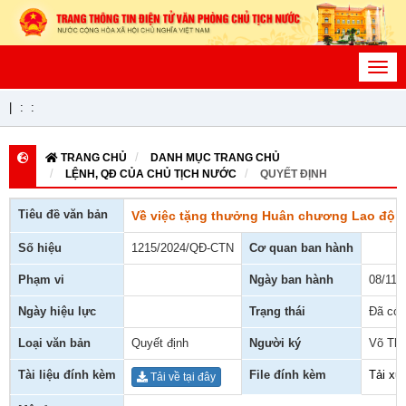
Toggl
navig
|
:
:
TRANG CHỦ
DANH MỤC TRANG CHỦ
LỆNH, QĐ CỦA CHỦ TỊCH NƯỚC
QUYẾT ĐỊNH
Tiêu đề văn bản
Về việc tặng thưởng Huân chương Lao độn
Số hiệu
1215/2024/QĐ-CTN
Cơ quan ban hành
Phạm vi
Ngày ban hành
08/11/
Ngày hiệu lực
Trạng thái
Đã có 
Loại văn bản
Quyết định
Người ký
Võ Thị
Tài liệu đính kèm
File đính kèm
Tải xu
Tải về tại đây