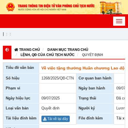
Toggl
navig
|
:
:
TRANG CHỦ
DANH MỤC TRANG CHỦ
LỆNH, QĐ CỦA CHỦ TỊCH NƯỚC
QUYẾT ĐỊNH
Tiêu đề văn bản
Về việc tặng thưởng Huân chương Lao độn
Số hiệu
1268/2025/QĐ-CTN
Cơ quan ban hành
Phạm vi
Ngày ban hành
09/07/
Ngày hiệu lực
09/07/2025
Trạng thái
Đã có 
Loại văn bản
Quyết định
Người ký
Lương
Tài liệu đính kèm
File đính kèm
Tải xu
Tải về tại đây