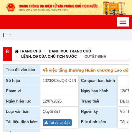
Toggl
navig
|
:
:
TRANG CHỦ
DANH MỤC TRANG CHỦ
LỆNH, QĐ CỦA CHỦ TỊCH NƯỚC
QUYẾT ĐỊNH
Tiêu đề văn bản
Về việc tặng thưởng Huân chương Lao độn
Số hiệu
1323/2025/QĐ-CTN
Cơ quan ban hành
Phạm vi
Ngày ban hành
12/07/
Ngày hiệu lực
12/07/2025
Trạng thái
Đã có 
Loại văn bản
Quyết định
Người ký
Võ Thị
Tài liệu đính kèm
File đính kèm
Tải xu
Tải về tại đây