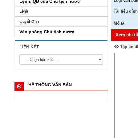
Loại văn bả
Lệnh, QĐ của Chủ tịch nước
Lệnh
Tài liệu đín
Quyết định
Mô tả
Văn phòng Chủ tịch nước
Xem chi ti
LIÊN KẾT
Tập tin đ
HỆ THỐNG VĂN BẢN