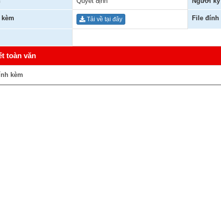
n
Quyết định
Người ký
h kèm
File đính
Tải về tại đây
ết toàn văn
ính kèm