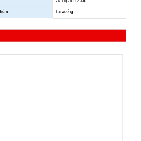
Võ Thị Ánh Xuân
 kèm
Tải xuống