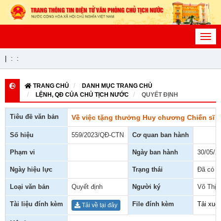
Toggl
navig
|
:
:
TRANG CHỦ
DANH MỤC TRANG CHỦ
LỆNH, QĐ CỦA CHỦ TỊCH NƯỚC
QUYẾT ĐỊNH
Tiêu đề văn bản
Về việc tặng thưởng Huy chương Chiến sĩ 
Số hiệu
559/2023/QĐ-CTN
Cơ quan ban hành
Phạm vi
Ngày ban hành
30/05/2
Ngày hiệu lực
Trạng thái
Đã có h
Loại văn bản
Quyết định
Người ký
Võ Thị 
Tài liệu đính kèm
File đính kèm
Tải xuố
Tải về tại đây