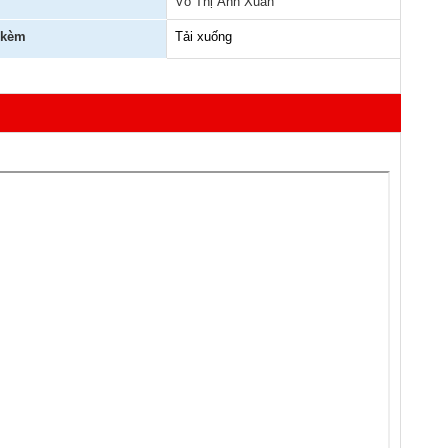
Võ Thị Ánh Xuân
 kèm
Tải xuống