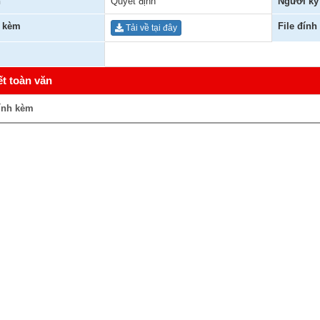
n
Quyết định
Người ký
h kèm
File đính
Tải về tại đây
ết toàn văn
ính kèm