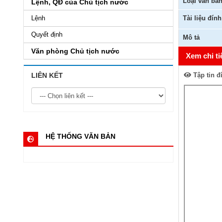
Loại văn bả
Lệnh, QĐ của Chủ tịch nước
Lệnh
Tài liệu đín
Quyết định
Mô tả
Văn phòng Chủ tịch nước
Xem chi ti
LIÊN KẾT
Tập tin đ
HỆ THỐNG VĂN BẢN