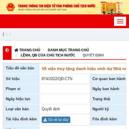
Toggl
navig
|
:
:
TRANG CHỦ
DANH MỤC TRANG CHỦ
LỆNH, QĐ CỦA CHỦ TỊCH NƯỚC
QUYẾT ĐỊNH
Tiêu đề văn bản
Về việc truy tặng danh hiệu vinh dự Nhà nư
Số hiệu
874/2022/QĐ-CTN
Cơ quan ban hành
Phạm vi
Ngày ban hành
Ngày hiệu lực
Trạng thái
Loại văn bản
Quyết định
Người ký
Tài liệu đính kèm
File đính kèm
Tải về tại đây