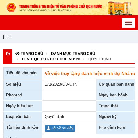
Toggl
navig
|
:
:
TRANG CHỦ
DANH MỤC TRANG CHỦ
LỆNH, QĐ CỦA CHỦ TỊCH NƯỚC
QUYẾT ĐỊNH
Tiêu đề văn bản
Về việc truy tặng danh hiệu vinh dự Nhà n
Số hiệu
171/2023/QĐ-CTN
Cơ quan ban hành
Phạm vi
Ngày ban hành
Ngày hiệu lực
Trạng thái
Loại văn bản
Quyết định
Người ký
Tài liệu đính kèm
File đính kèm
Tải về tại đây