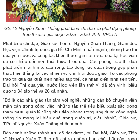
GS.TS Nguyễn Xuân Thắng phát biểu chỉ đạo và phát động phong
trào thi đua giai đoạn 2025 - 2030. Ảnh: VPCTN
Phát biểu chỉ đạo, Giáo sư, Tiến sĩ Nguyễn Xuân Thắng, Giám đốc
Học viện Chính trị quốc gia Hồ Chí Minh nhấn mạnh, phong trào thi
đua yêu nước và công tác khen thưởng 5 năm vừa qua tại Học viện
đã có nhiều đổi mới, thiết thực, hiệu quả. Các phong trào thi đua
phát triển mạnh mẽ, sâu rộng, tạo động lực quan trọng góp phần
thực hiện thắng lợi các nhiệm vụ chính trị được giao. Từ các phong
trào thi đua đã xuất hiện nhiều tập thể, cá nhân điển hình tiên tiến.
Đại hội Thi đua yêu nước Học viện lần thứ VI đã tôn vinh, biểu
dương 34 tập thể và 26 cá nhân.
“Đó là các nhà giáo tận tâm với nghề, những cán bộ chuyên viên
mẫn cán trong công việc, những tập thể tiêu biểu xuất sắc trong
tham mưu, quản lý cũng như tiên phong trong ứng dụng công nghệ
thông tin mang lại hiệu quả trong quản trị, điều hành”, Giáo sư,
Tiến sĩ Nguyễn Xuân Thắng nhấn mạnh.
Bên cạnh những thành tựu đã đạt được, tại Đại hội, Giáo sư, Tiến
sĩ Nguyễn Xuân Thắng đã chỉ ra những hạn chế, bất cập trong