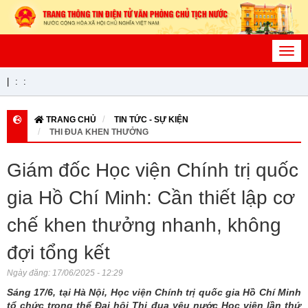
Toggl
navig
|
:
:
TRANG CHỦ
TIN TỨC - SỰ KIỆN
THI ĐUA KHEN THƯỞNG
Giám đốc Học viện Chính trị quốc
gia Hồ Chí Minh: Cần thiết lập cơ
chế khen thưởng nhanh, không
đợi tổng kết
Ngày đăng:
17/06/2025 - 12:29
Sáng 17/6, tại Hà Nội, Học viện Chính trị quốc gia Hồ Chí Minh
tổ chức trọng thể Đại hội Thi đua yêu nước Học viện lần thứ