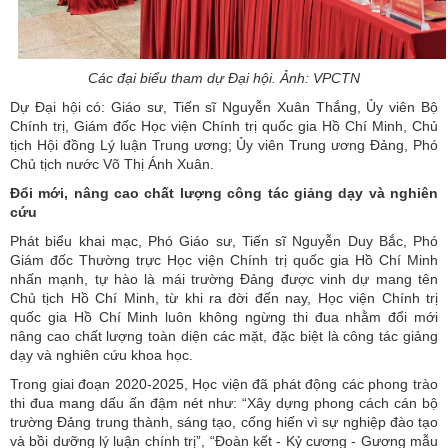
Các đại biểu tham dự Đại hội. Ảnh: VPCTN
Dự Đại hội có: Giáo sư, Tiến sĩ Nguyễn Xuân Thắng, Ủy viên Bộ
Chính trị, Giám đốc Học viện Chính trị quốc gia Hồ Chí Minh, Chủ
tịch Hội đồng Lý luận Trung ương; Ủy viên Trung ương Đảng, Phó
Chủ tịch nước Võ Thị Ánh Xuân.
Đổi mới, nâng cao chất lượng công tác giảng dạy và nghiên
cứu
Phát biểu khai mạc, Phó Giáo sư, Tiến sĩ Nguyễn Duy Bắc, Phó
Giám đốc Thường trực Học viện Chính trị quốc gia Hồ Chí Minh
nhấn mạnh, tự hào là mái trường Đảng được vinh dự mang tên
Chủ tịch Hồ Chí Minh, từ khi ra đời đến nay, Học viện Chính trị
quốc gia Hồ Chí Minh luôn không ngừng thi đua nhằm đổi mới
nâng cao chất lượng toàn diện các mặt, đặc biệt là công tác giảng
dạy và nghiên cứu khoa học.
Trong giai đoạn 2020-2025, Học viện đã phát động các phong trào
thi đua mang dấu ấn đậm nét như: “Xây dựng phong cách cán bộ
trường Đảng trung thành, sáng tạo, cống hiến vì sự nghiệp đào tạo
và bồi dưỡng lý luận chính trị”, “Đoàn kết - Kỷ cương - Gương mẫu