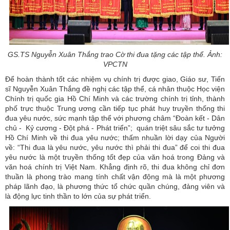
GS.TS Nguyễn Xuân Thắng trao Cờ thi đua tặng các tập thể. Ảnh:
VPCTN
Để hoàn thành tốt các nhiệm vụ chính trị được giao, Giáo sư, Tiến
sĩ Nguyễn Xuân Thắng đề nghị các tập thể, cá nhân thuộc Học viện
Chính trị quốc gia Hồ Chí Minh và các trường chính trị tỉnh, thành
phố trực thuộc Trung ương cần tiếp tục phát huy truyền thống thi
đua yêu nước, sức mạnh tập thể với phương châm “Đoàn kết - Dân
chủ - Kỷ cương - Đột phá - Phát triển”; quán triệt sâu sắc tư tưởng
Hồ Chí Minh về thi đua yêu nước; thấm nhuần lời dạy của Người
về: “Thi đua là yêu nước, yêu nước thì phải thi đua” để coi thi đua
yêu nước là một truyền thống tốt đẹp của văn hoá trong Đảng và
văn hoá chính trị Việt Nam. Khẳng định rõ, thi đua không chỉ đơn
thuần là phong trào mang tính chất vận động mà là một phương
pháp lãnh đạo, là phương thức tổ chức quần chúng, đảng viên và
là động lực tinh thần to lớn của sự phát triển.