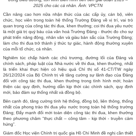
2025 cho các cá nhân. Ảnh: VPCTN
Cần nâng cao hơn nữa nhận thức của các cấp ủy, cán bộ, viên
chức, học viên trong toàn hệ thống Trường Đảng về vị trí, vai trò
quan trọng của công tác thi đua, khen thưởng; coi thi đua yêu nước
là một giá trị quý báu của văn hoá Trường Đảng - thước đo cho sự
phát triển năng động, nhân văn và giàu bản sắc của Trường Đảng;
làm cho thi đua trở thành ý thức tự giác, hành động thường xuyên
của mỗi tổ chức, cá nhân.
Nghiêm túc chấp hành các chủ trương, đường lối của Đảng và
chính sách, pháp luật của Nhà nước về thi đua, khen thưởng, nhất
là triển khai thực hiện có hiệu quả Chỉ thị số 41-CT/TW ngày
26/12/2024 của Bộ Chính trị về tăng cường sự lãnh đạo của Đảng
đối với công tác thi đua, khen thưởng trong tình hình mới; hoàn
thiện các quy định, hướng dẫn kịp thời các chính sách, quy định
mới, bảo đảm sự thống nhất và đồng bộ.
Bên cạnh đó, tăng cường tính hệ thống, đồng bộ, liên thông, thống
nhất của phong trào thi đua yêu nước trong toàn hệ thống trường
Đảng; Đẩy mạnh đổi mới toàn diện công tác thi đua, khen thưởng
theo phương châm “thực chất – công tâm - kịp thời - truyền cảm
hứng”.
Giám đốc Học viện Chính trị quốc gia Hồ Chí Minh đề nghị cần thiết