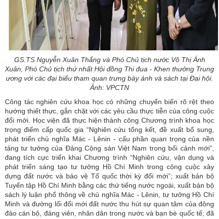
GS.TS Nguyễn Xuân Thắng và Phó Chủ tịch nước Võ Thị Ánh
Xuân, Phó Chủ tịch thứ nhất Hội đồng Thi đua - Khen thưởng Trung
ương với các đại biểu tham quan trưng bày ảnh và sách tại Đại hội.
Ảnh: VPCTN
Công tác nghiên cứu khoa học có những chuyển biến rõ rệt theo
hướng thiết thực, gắn chặt với các yêu cầu thực tiễn của công cuộc
đổi mới. Học viện đã thực hiện thành công Chương trình khoa học
trọng điểm cấp quốc gia “Nghiên cứu tổng kết, đề xuất bổ sung,
phát triển chủ nghĩa Mác - Lênin - cấu phần quan trọng của nền
tảng tư tưởng của Đảng Cộng sản Việt Nam trong bối cảnh mới”,
đang tích cực triển khai Chương trình “Nghiên cứu, vận dụng và
phát triển sáng tạo tư tưởng Hồ Chí Minh trong công cuộc xây
dựng đất nước và bảo vệ Tổ quốc thời kỳ đổi mới”; xuất bản bộ
Tuyển tập Hồ Chí Minh bằng các thứ tiếng nước ngoài, xuất bản bộ
sách lý luận phổ thông về chủ nghĩa Mác - Lênin, tư tưởng Hồ Chí
Minh và đường lối đổi mới đất nước thu hút sự quan tâm của đông
đảo cán bộ, đảng viên, nhân dân trong nước và bạn bè quốc tế; đã