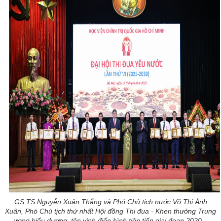
GS.TS Nguyễn Xuân Thắng và Phó Chủ tịch nước Võ Thị Ánh
Xuân, Phó Chủ tịch thứ nhất Hội đồng Thi đua - Khen thưởng Trung
ương biểu dương, tôn vinh điển hình tiên tiến giai đoạn 2020 –