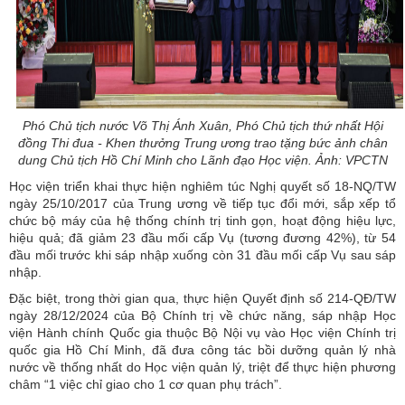
Phó Chủ tịch nước Võ Thị Ánh Xuân, Phó Chủ tịch thứ nhất Hội
đồng Thi đua - Khen thưởng Trung ương trao tặng bức ảnh chân
dung Chủ tịch Hồ Chí Minh cho Lãnh đạo Học viện. Ảnh: VPCTN
Học viện triển khai thực hiện nghiêm túc Nghị quyết số 18-NQ/TW
ngày 25/10/2017 của Trung ương về tiếp tục đổi mới, sắp xếp tổ
chức bộ máy của hệ thống chính trị tinh gọn, hoạt động hiệu lực,
hiệu quả; đã giảm 23 đầu mối cấp Vụ (tương đương 42%), từ 54
đầu mối trước khi sáp nhập xuống còn 31 đầu mối cấp Vụ sau sáp
nhập.
Đặc biệt, trong thời gian qua, thực hiện Quyết định số 214-QĐ/TW
ngày 28/12/2024 của Bộ Chính trị về chức năng, sáp nhập Học
viện Hành chính Quốc gia thuộc Bộ Nội vụ vào Học viện Chính trị
quốc gia Hồ Chí Minh, đã đưa công tác bồi dưỡng quản lý nhà
nước về thống nhất do Học viện quản lý, triệt để thực hiện phương
châm “1 việc chỉ giao cho 1 cơ quan phụ trách”.