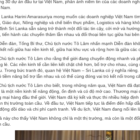
ảng 30 dự án đầu tư tại Việt Nam, phản ánh niềm tin của các doanh ng
t Nam.
 Lanka Harini Amarasuriya mong muốn các doanh nghiệp Việt Nam tìm h
, Giáo dục, Nông nghiệp và chế biến thực phẩm, Logistics và hàng khôn
ịnh Sri Lanka sẵn sàng trở thành một đối tác tin cậy, cởi mở và hướng
 tiến hành các chuyến thăm lẫn nhau và đối thoại liên tục giữa hai bê
 Diễn đàn, Tổng Bí thư, Chủ tịch nước Tô Lâm nhấn mạnh Diễn đàn không
kết nối giữa hai nền kinh tế, giữa hai khu vực và rộng hơn là giữa các 
Chủ tịch nước Tô Lâm cho rằng thế giới đang chuyển động nhanh và ph
g lẻ. Các nền kinh tế cần liên kết chặt chẽ hơn, bố trợ cho nhau, cùn
ầu. Trong bức tranh đó, quan hệ Việt Nam – Sri Lanka có ý nghĩa riêng. 
 tiềm năng bổ trợ lẫn nhau và có thể cùng đóng vai trò kết nối trong c
Chủ tịch nước Tô Lâm cho biết, trong những năm qua, Việt Nam đã đạt đ
ế là một nền kinh tế năng động, ổn định và có độ mở cao. Thương mại 
g mại hàng đầu thế giới. Việt Nam đã ký kết và thực thi nhiều hiệp định
ận thị trường toàn cầu. Về đầu tư, Việt Nam tiếp tục là điểm đến hấp dẫ
 động dồi dào và chi phí cạnh tranh. Về du lịch, Việt Nam đang nổi lên 
 này cho thấy Việt Nam không chỉ là một thị trường, mà còn là một đối t
n cầu.