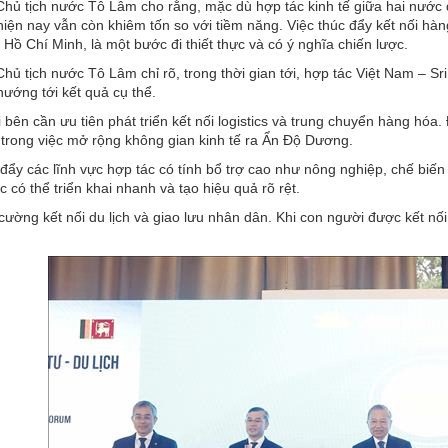
Chủ tịch nước Tô Lâm cho rằng, mặc dù hợp tác kinh tế giữa hai nước 
iện nay vẫn còn khiêm tốn so với tiềm năng. Việc thúc đẩy kết nối hàn
Hồ Chí Minh, là một bước đi thiết thực và có ý nghĩa chiến lược.
Chủ tịch nước Tô Lâm chỉ rõ, trong thời gian tới, hợp tác Việt Nam – Sr
hướng tới kết quả cụ thể.
 bên cần ưu tiên phát triển kết nối logistics và trung chuyển hàng hóa.
trong việc mở rộng không gian kinh tế ra Ẩn Độ Dương.
 đẩy các lĩnh vực hợp tác có tính bổ trợ cao như nông nghiệp, chế biến
 có thể triển khai nhanh và tạo hiệu quả rõ rệt.
cường kết nối du lịch và giao lưu nhân dân. Khi con người được kết nối,