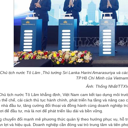
 Chủ tịch nước Tô Lâm ,Thủ tướng Sri Lanka Harini Amarasuriya và các
TP Hồ Chí Minh của Vietnama
Ảnh: Thống Nhất/TTX
Chủ tịch nước Tô Lâm khẳng định, Việt Nam cam kết tạo dựng môi trườn
n thể chế, cải cách thủ tục hành chính, phát triển hạ tầng và nâng cao
nhà đầu tư, tăng cường đối thoại và đồng hành cùng doanh nghiệp tro
ơi để đầu tư, mà là nơi để phát triển lâu dài và bền vững.
g chuyển đổi mạnh mẽ phương thức quản lý theo hướng phục vụ, hỗ tr
uận lợi và hiệu quả. Doanh nghiệp cần đóng vai trò trung tâm và tiên 