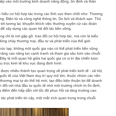
hiệp vào môi trường kinh doanh năng động, ổn định và thân
iểu cơ hội hợp tác trong các lĩnh vực then chốt như: Thương
g, Điện tử và công nghệ thông tin, Du lịch và khách sạn. Thủ
 tới tương lai; khuyến khích việc thường xuyên cử các đoàn
n để xây dựng các quan hệ đối tác bền vững.
 chỉ là nơi gặp gỡ, trao đổi cơ hội hợp tác, mà còn là biểu
dòng chảy thương mại, đầu tư và phát triển của thế giới.
ức tạp, không một quốc gia nào có thể phát triển bền vững
g nâng cao năng lực cạnh tranh và tham gia sâu hơn vào chuỗi
Đây là mối quan hệ giữa hai quốc gia có vị trí địa chiến lược
ấu trúc kinh tế khu vực đang định hình.
ược nhiều thành tựu quan trọng về phát triển kinh tế - xã hội,
quốc tế của Việt Nam duy trì quy mô lớn, thuộc nhóm các nền
 thương mại tự do thế hệ mới, tạo điều kiện thuận lợi để doanh
n đối với nhà đầu tư quốc tế nhờ môi trường chính trị ổn định,
là điểm đến hấp dẫn với tốc độ phục hồi và tăng trưởng cao.
ác phát triển tin cậy, một mắt xích quan trọng trong chuỗi