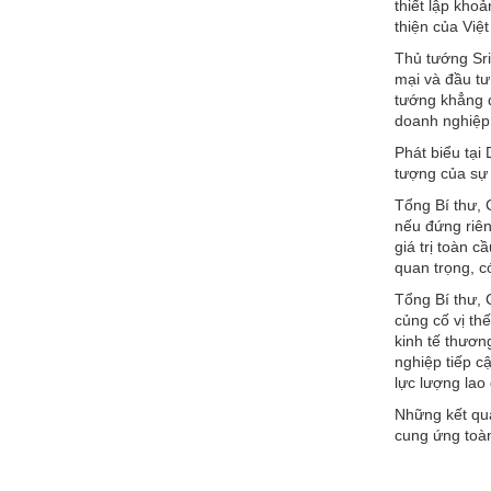
thiết lập kho
thiện của Việ
Thủ tướng Sri
mại và đầu tư
tướng khẳng đ
doanh nghiệp,
Phát biểu tại
tượng của sự 
Tổng Bí thư, 
nếu đứng riên
giá trị toàn c
quan trọng, có
Tổng Bí thư, 
củng cố vị th
kinh tế thươn
nghiệp tiếp c
lực lượng lao
Những kết quả
cung ứng toà