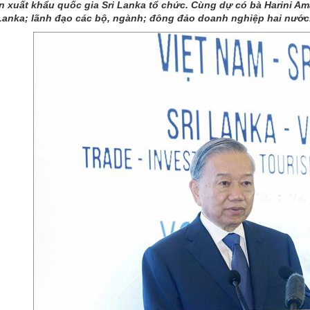
n xuất khẩu quốc gia Sri Lanka tổ chức. Cùng dự có bà Harini A
Lanka; lãnh đạo các bộ, ngành; đông đảo doanh nghiệp hai nước