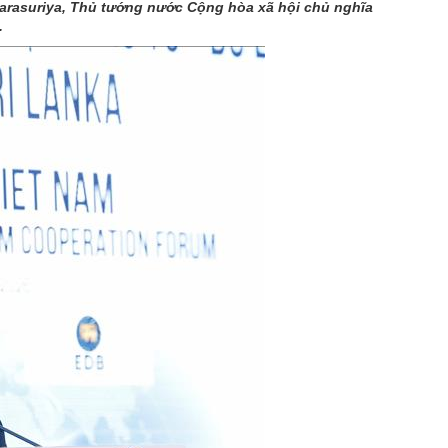
marasuriya, Thủ tướng nước Cộng hòa xã hội chủ nghĩa
.