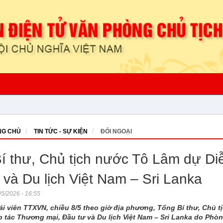
G CHỦ
TIN TỨC - SỰ KIỆN
ĐỐI NGOẠI
í thư, Chủ tịch nước Tô Lâm dự Di
 và Du lịch Việt Nam – Sri Lanka
5/2026 - 16:55
i viên TTXVN, chiều 8/5 theo giờ địa phương, Tổng Bí thư, Chủ 
 tác Thương mại, Đầu tư và Du lịch Việt Nam – Sri Lanka do Phò