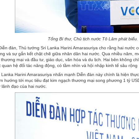
Tổng Bí thư, Chủ tịch nước Tô Lâm phát biể
 Diễn đàn, Thủ tướng Sri Lanka Harini Amarasuriya cho rằng hai nước c
hung và sự gắn kết chặt chẽ giữa nhân dân hai nước. Qua nhiều năm, m
thương mại và đầu tư, giáo dục, văn hóa và du lịch. Hai bên không ch
 quan hệ đối tác năng động, có tầm nhìn và hội nhập kinh tế sâu rộng
 Lanka Harini Amarasuriya nhấn mạnh Diễn đàn này chính là hiện thực
âm hướng tới mục tiêu đạt kim ngạch thương mại song phương 1 tỷ US
 lãnh đạo của hai nước.