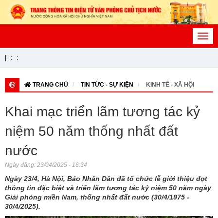
Toggl
navig
|
:
:
TRANG CHỦ
TIN TỨC - SỰ KIỆN
KINH TẾ - XÃ HỘI
Khai mạc triển lãm tương tác kỷ
niệm 50 năm thống nhất đất
nước
Ngày đăng:
23/04/2025 - 16:34
Ngày 23/4, Hà Nội, Báo Nhân Dân đã tổ chức lễ giới thiệu đợt
thông tin đặc biệt và triển lãm tương tác kỷ niệm 50 năm ngày
Giải phóng miền Nam, thống nhất đất nước (30/4/1975 -
30/4/2025).