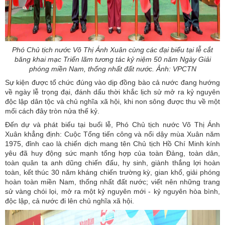
Phó Chủ tịch nước Võ Thị Ánh Xuân cùng các đại biểu tại lễ cắt
băng khai mạc Triển lãm tương tác kỷ niệm 50 năm Ngày Giải
phóng miền Nam, thống nhất đất nước. Ảnh: VPCTN
Sự kiện được tổ chức đúng vào dịp đồng bào cả nước đang hướng
về ngày lễ trọng đại, đánh dấu thời khắc lịch sử mở ra kỷ nguyên
độc lập dân tộc và chủ nghĩa xã hội, khi non sông được thu về một
mối cách đây tròn nửa thế kỷ.
Đến dự và phát biểu tại buổi lễ, Phó Chủ tịch nước Võ Thị Ánh
Xuân khẳng định: Cuộc Tổng tiến công và nổi dậy mùa Xuân năm
1975, đỉnh cao là chiến dịch mang tên Chủ tịch Hồ Chí Minh kính
yêu đã huy động sức mạnh tổng hợp của toàn Đảng, toàn dân,
toàn quân ta anh dũng chiến đấu, hy sinh, giành thắng lợi hoàn
toàn, kết thúc 30 năm kháng chiến trường kỳ, gian khổ, giải phóng
hoàn toàn miền Nam, thống nhất đất nước; viết nên những trang
sử vàng chói lọi, mở ra một kỷ nguyên mới - kỷ nguyên hòa bình,
độc lập, cả nước đi lên chủ nghĩa xã hội.