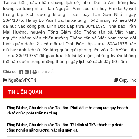
Tại sự kiện, các nhân chứng lịch sử, như: Đại tá Anh hùng lực
lượng vũ trang nhân dân Nguyễn Văn Lục, chỉ huy Phi đội Quyết
thắng tập kích đường không - sân bay Tân Sơn Nhất ngày
28/4/1975; Hạ sỹ Lữ Văn Hỏa, lái xe tăng T54B mang số hiệu 843
đã húc vào cổng phụ Dinh Độc Lập trưa 30/4/1975; Nhà báo Trần
Mai Hưởng, nguyên Tổng Giám đốc Thông tấn xã Việt Nam,
nguyên phóng viên chiến trường Thông tấn xã Việt Nam trong đội
hình quân đoàn 2 - có mặt tại Dinh Độc Lập - trưa 30/4/1975, tác
giả bức ảnh lịch sử "Xe tăng quân giải phóng tiến vào Dinh Độc Lập
- trưa 30/4/1975" đã giao lưu, kể lại kỷ niệm, những ký ức không
thể nào quên trong những tháng ngày lịch sử cách đây 50 năm.
Chia sẻ:
|
In bài viết
Nguồn:
VPCTN
Copy link
TIN LIÊN QUAN
Tổng Bí thư, Chủ tịch nước Tô Lâm: Phải đổi mới công tác quy hoạch
và tổ chức phát triển hạ tầng
Tổng Bí thư, Chủ tịch nước Tô Lâm: Tái định vị TKV thành tập đoàn
công nghiệp năng lượng, vật liệu hiện đại