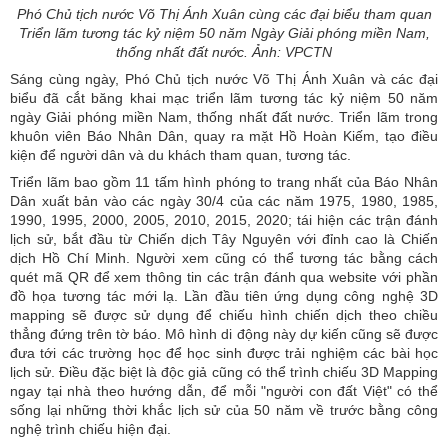
Phó Chủ tịch nước Võ Thị Ánh Xuân cùng các đại biểu tham quan
Triển lãm tương tác kỷ niệm 50 năm Ngày Giải phóng miền Nam,
thống nhất đất nước. Ảnh: VPCTN
Sáng cùng ngày, Phó Chủ tịch nước Võ Thị Ánh Xuân và các đại
biểu đã cắt băng khai mạc triển lãm tương tác kỷ niệm 50 năm
ngày Giải phóng miền Nam, thống nhất đất nước. Triển lãm trong
khuôn viên Báo Nhân Dân, quay ra mặt Hồ Hoàn Kiếm, tạo điều
kiện để người dân và du khách tham quan, tương tác.
Triển lãm bao gồm 11 tấm hình phóng to trang nhất của Báo Nhân
Dân xuất bản vào các ngày 30/4 của các năm 1975, 1980, 1985,
1990, 1995, 2000, 2005, 2010, 2015, 2020; tái hiện các trận đánh
lịch sử, bắt đầu từ Chiến dịch Tây Nguyên với đỉnh cao là Chiến
dịch Hồ Chí Minh. Người xem cũng có thể tương tác bằng cách
quét mã QR để xem thông tin các trận đánh qua website với phần
đồ họa tương tác mới lạ. Lần đầu tiên ứng dụng công nghệ 3D
mapping sẽ được sử dụng để chiếu hình chiến dịch theo chiều
thẳng đứng trên tờ báo. Mô hình di động này dự kiến cũng sẽ được
đưa tới các trường học để học sinh được trải nghiệm các bài học
lịch sử. Điều đặc biệt là độc giả cũng có thể trình chiếu 3D Mapping
ngay tại nhà theo hướng dẫn, để mỗi "người con đất Việt" có thể
sống lại những thời khắc lịch sử của 50 năm về trước bằng công
nghệ trình chiếu hiện đại.