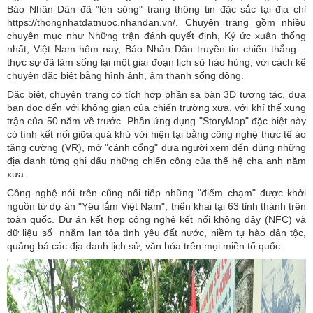
Báo Nhân Dân đã "lên sóng" trang thông tin đặc sắc tại địa chỉ
https://thongnhatdatnuoc.nhandan.vn/. Chuyên trang gồm nhiều
chuyên mục như Những trận đánh quyết định, Ký ức xuân thống
nhất, Việt Nam hôm nay, Báo Nhân Dân truyền tin chiến thắng…
thực sự đã làm sống lại một giai đoạn lịch sử hào hùng, với cách kể
chuyện đặc biệt bằng hình ảnh, âm thanh sống động.
Đặc biệt, chuyên trang có tích hợp phần sa bàn 3D tương tác, đưa
bạn đọc đến với không gian của chiến trường xưa, với khí thế xung
trận của 50 năm về trước. Phần ứng dụng "StoryMap" đặc biệt này
có tính kết nối giữa quá khứ với hiện tại bằng công nghệ thực tế ảo
tăng cường (VR), mở "cánh cổng" đưa người xem đến đúng những
địa danh từng ghi dấu những chiến công của thế hệ cha anh năm
xưa.
Công nghệ nói trên cũng nối tiếp những "điểm chạm" được khởi
nguồn từ dự án "Yêu lắm Việt Nam", triển khai tại 63 tỉnh thành trên
toàn quốc. Dự án kết hợp công nghệ kết nối không dây (NFC) và
dữ liệu số nhằm lan tỏa tình yêu đất nước, niềm tự hào dân tộc,
quảng bá các địa danh lịch sử, văn hóa trên mọi miền tổ quốc.