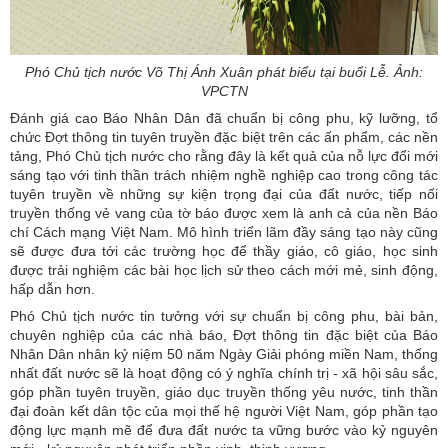
Phó Chủ tịch nước Võ Thị Ánh Xuân phát biểu tại buổi Lễ. Ảnh:
VPCTN
Đánh giá cao Báo Nhân Dân đã chuẩn bị công phu, kỹ lưỡng, tổ
chức Đợt thông tin tuyên truyền đặc biệt trên các ấn phẩm, các nền
tảng, Phó Chủ tịch nước cho rằng đây là kết quả của nỗ lực đổi mới
sáng tạo với tinh thần trách nhiệm nghề nghiệp cao trong công tác
tuyên truyền về những sự kiện trọng đại của đất nước, tiếp nối
truyền thống vẻ vang của tờ báo được xem là anh cả của nền Báo
chí Cách mạng Việt Nam. Mô hình triển lãm đầy sáng tạo này cũng
sẽ được đưa tới các trường học để thầy giáo, cô giáo, học sinh
được trải nghiệm các bài học lịch sử theo cách mới mẻ, sinh động,
hấp dẫn hơn.
Phó Chủ tịch nước tin tưởng với sự chuẩn bị công phu, bài bản,
chuyên nghiệp của các nhà báo, Đợt thông tin đặc biệt của Báo
Nhân Dân nhân kỷ niệm 50 năm Ngày Giải phóng miền Nam, thống
nhất đất nước sẽ là hoạt động có ý nghĩa chính trị - xã hội sâu sắc,
góp phần tuyên truyền, giáo dục truyền thống yêu nước, tinh thần
đại đoàn kết dân tộc của mọi thế hệ người Việt Nam, góp phần tạo
động lực mạnh mẽ để đưa đất nước ta vững bước vào kỷ nguyên