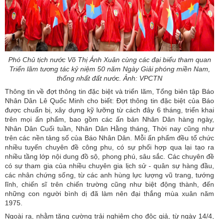
Phó Chủ tịch nước Võ Thị Ánh Xuân cùng các đại biểu tham quan
Triển lãm tương tác kỷ niệm 50 năm Ngày Giải phóng miền Nam,
thống nhất đất nước. Ảnh: VPCTN
Thông tin về đợt thông tin đặc biệt và triển lãm, Tổng biên tập Báo
Nhân Dân Lê Quốc Minh cho biết: Đợt thông tin đặc biệt của Báo
được chuẩn bị, xây dựng kỹ lưỡng từ cách đây 6 tháng, triển khai
trên mọi ấn phẩm, bao gồm các ấn bản Nhân Dân hàng ngày,
Nhân Dân Cuối tuần, Nhân Dân Hằng tháng, Thời nay cũng như
trên các nền tảng số của Báo Nhân Dân. Mỗi ấn phẩm đều tổ chức
nhiều tuyến chuyên đề công phu, có sự phối hợp qua lại tạo ra
nhiều tầng lớp nội dung đồ sộ, phong phú, sâu sắc. Các chuyên đề
có sự tham gia của nhiều chuyên gia lịch sử - quân sự hàng đầu,
các nhân chứng sống, từ các anh hùng lực lượng vũ trang, tướng
lĩnh, chiến sĩ trên chiến trường cũng như biệt động thành, đến
những con người bình dị đã làm nên đại thắng mùa xuân năm
1975.
Ngoài ra, nhằm tăng cường trải nghiệm cho độc giả, từ ngày 14/4,