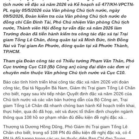
tịch nước về đặc xá năm 2026 và Kế hoạch số 477/KH-VPCTN-
PL ngày 05/5/2026 của Văn phòng Chủ tịch nước, ngày
09/5/2026, Đoàn kiểm tra của Văn phòng Chủ tịch nước do
đồng chí Cấn Đình Tài, Phó Chủ nhiệm Văn phòng Chủ tịch
nước, Thành viên Hội đồng tư vấn đặc xá năm 2026 làm
Trưởng đoàn đã tiến hành kiểm tra công tác đặc xá tại Trại
giam Tống Lê Chân, đóng quân tại xã Minh Đức, tỉnh Đồng
Nai và Trại giam An Phước, đóng quân tại xã Phước Thành,
TP.HCM.
Tham gia Đoàn công tác có Thiếu tướng Phạm Văn Thân, Phó
Cục trưởng Cục C10 (Bộ Công an) cùng đại diện các đơn vị
chuyên môn thuộc Văn phòng Chủ tịch nước và Cục C10.
Báo cáo tình hình triển khai công tác đặc xá năm 2026 với đoàn
công tác, Đại tá Nguyễn Bá Nam, Giám thị Trại giam Tống Lê Chân
cho biết, ngay sau khi tiếp nhận Quyết định đặc xá năm 2026 của
Chủ tịch nước và các văn bản hướng dẫn của Bộ Công an, Trại
giam Tống Lê Chân đã nhanh chóng ban hành Kế hoạch triển khai,
thực hiện, qua đó đã họp, xét và được tổ thẩm định chuyên ngành
thông qua 108 hồ sơ phạm nhân đủ điều kiện đề nghị đặc xá…
Thượng tá Dương Hồng Dũng, Phó Giám thị Trại giam Tống Lê
Chân cho biết, trong số 108 PN đủ điều kiện đề nghị đặc xá, có 4
PN là đối tượng trong các vụ án thuộc diện Ban Chỉ đạo Trung