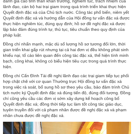
đánh giá cao tinh thần khẩn trương, nghiêm túc, trách nhiệm của
lãnh đạo, cán bộ hai trại giam trong quá trình triển khai thực hiện
Quyết định đặc xá của Chủ tịch nước. Công tác phổ biến, niêm yết
Quyết định đặc xá và hướng dẫn của Hội đồng tư vấn đặc xá được
thực hiện nghiêm túc, đúng quy định; hồ sơ đề nghị đặc xá được
lập bảo đảm đúng trình tự, thủ tục, tiêu chuẩn theo quy định của
pháp luật.
Đồng chí nhấn mạnh, mặc dù số lượng hồ sơ tương đối lớn, thời
gian triển khai gấp rút nhưng tại cả hai đơn vị đều không phát sinh
khiếu nại, tố cáo liên quan đến công tác đặc xá, thể hiện tính minh
bạch, công khai, không có biểu hiện tiêu cực trong quá trình thực
hiện.
Đồng chí Cấn Đình Tài đề nghị lãnh đạo các trại giam tiếp tục phối
hợp chặt chẽ với cơ quan Thường trực Hội đồng tư vấn đặc xá
trong việc rà soát, bổ sung hồ sơ theo yêu cầu, bảo đảm trình Chủ
tịch nước ký Quyết định đặc xá đúng tiến độ, đúng đối tượng. Đồng
chí cũng yêu cầu các đơn vị sớm xây dựng kế hoạch công bố
Quyết định đặc xá; đồng thời tiếp tục làm tốt công tác giáo dục,
tuyên truyền đối với cả phạm nhân được đề nghị đặc xá và phạm
nhân chưa được đề nghị đặc xá.