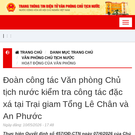
Toggl
navig
|
:
:
TRANG CHỦ
DANH MỤC TRANG CHỦ
VĂN PHÒNG CHỦ TỊCH NƯỚC
HOẠT ĐỘNG CỦA VĂN PHÒNG
Đoàn công tác Văn phòng Chủ
tịch nước kiểm tra công tác đặc
xá tại Trại giam Tổng Lê Chân và
An Phước
Ngày đăng:
10/05/2026 - 17:48
Thực hiện Quyết định số 457/QĐ-CTN ngày 07/4/2026 của Chủ