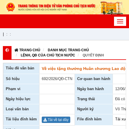
Toggl
navig
|
:
:
TRANG CHỦ
DANH MỤC TRANG CHỦ
LỆNH, QĐ CỦA CHỦ TỊCH NƯỚC
QUYẾT ĐỊNH
Tiêu đề văn bản
Về việc tặng thưởng Huân chương Lao độn
Số hiệu
692/2026/QĐ-CTN
Cơ quan ban hành
Phạm vi
Ngày ban hành
12/06/2
Ngày hiệu lực
Trạng thái
Đã có h
Loại văn bản
Người ký
Võ Thị 
Tài liệu đính kèm
File đính kèm
Tải xuố
Tải về tại đây