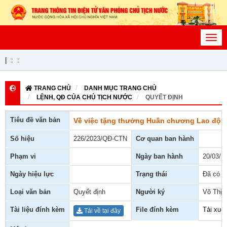
Toggl
navig
|
:
:
TRANG CHỦ
DANH MỤC TRANG CHỦ
LỆNH, QĐ CỦA CHỦ TỊCH NƯỚC
QUYẾT ĐỊNH
Tiêu đề văn bản
Về việc tặng thưởng Huân chương Lao độn
Số hiệu
226/2023/QĐ-CTN
Cơ quan ban hành
Phạm vi
Ngày ban hành
20/03/2
Ngày hiệu lực
Trạng thái
Đã có h
Loại văn bản
Quyết định
Người ký
Võ Thị 
Tài liệu đính kèm
File đính kèm
Tải xuố
Tải về tại đây