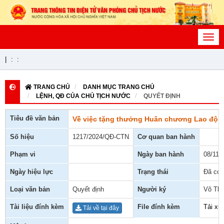
Toggl
navig
|
:
:
TRANG CHỦ
DANH MỤC TRANG CHỦ
LỆNH, QĐ CỦA CHỦ TỊCH NƯỚC
QUYẾT ĐỊNH
Tiêu đề văn bản
Về việc tặng thưởng Huân chương Lao độn
Số hiệu
1217/2024/QĐ-CTN
Cơ quan ban hành
Phạm vi
Ngày ban hành
08/11/
Ngày hiệu lực
Trạng thái
Đã có 
Loại văn bản
Quyết định
Người ký
Võ Thị
Tài liệu đính kèm
File đính kèm
Tải xu
Tải về tại đây