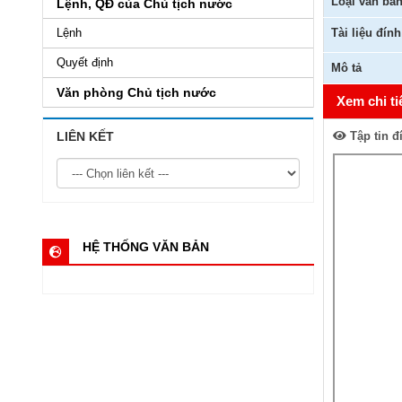
Loại văn bả
Lệnh, QĐ của Chủ tịch nước
Lệnh
Tài liệu đín
Quyết định
Mô tả
Văn phòng Chủ tịch nước
Xem chi ti
LIÊN KẾT
Tập tin đ
HỆ THỐNG VĂN BẢN