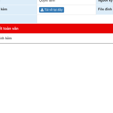
n
Quyết định
Người ký
h kèm
File đính
Tải về tại đây
ết toàn văn
ính kèm