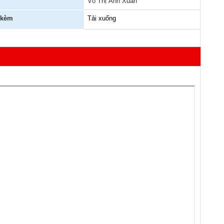
Võ Thị Ánh Xuân
 kèm
Tải xuống