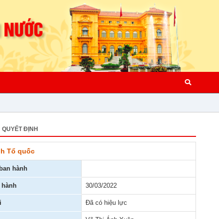
QUYẾT ĐỊNH
nh Tổ quốc
ban hành
 hành
30/03/2022
i
Đã có hiệu lực