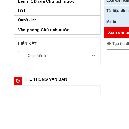
Loại văn bả
Lệnh, QĐ của Chủ tịch nước
Lệnh
Tài liệu đín
Quyết định
Mô tả
Văn phòng Chủ tịch nước
Xem chi ti
LIÊN KẾT
Tập tin đ
HỆ THỐNG VĂN BẢN