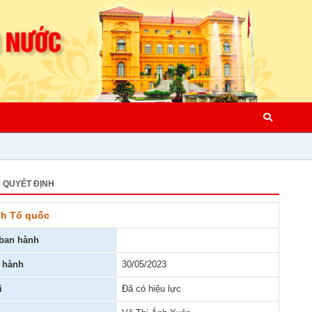
QUYẾT ĐỊNH
nh Tổ quốc
ban hành
 hành
30/05/2023
i
Đã có hiệu lực