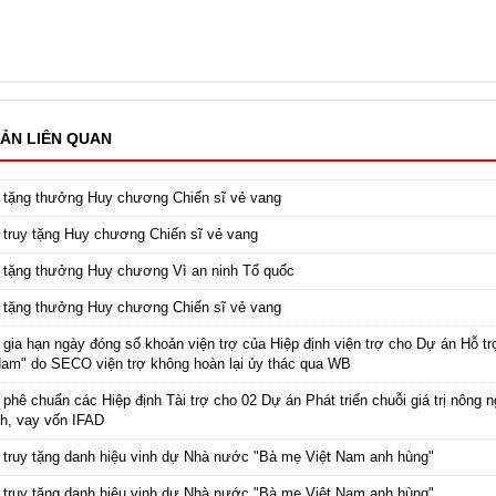
ẢN LIÊN QUAN
 tặng thưởng Huy chương Chiến sĩ vẻ vang
 truy tặng Huy chương Chiến sĩ vẻ vang
 tặng thưởng Huy chương Vì an ninh Tổ quốc
 tặng thưởng Huy chương Chiến sĩ vẻ vang
 gia hạn ngày đóng sổ khoản viện trợ của Hiệp định viện trợ cho Dự án Hỗ t
Nam" do SECO viện trợ không hoàn lại ủy thác qua WB
 phê chuẩn các Hiệp định Tài trợ cho 02 Dự án Phát triển chuỗi giá trị nông n
nh, vay vốn IFAD
 truy tặng danh hiệu vinh dự Nhà nước "Bà mẹ Việt Nam anh hùng"
 truy tặng danh hiệu vinh dự Nhà nước "Bà mẹ Việt Nam anh hùng"