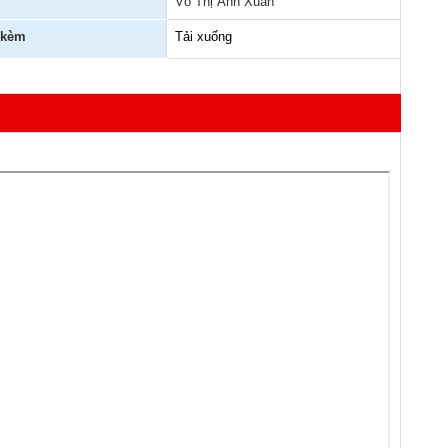
Võ Thị Ánh Xuân
 kèm
Tải xuống