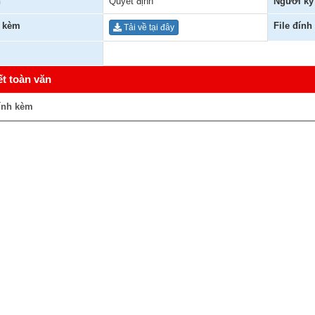
n
Quyết định
Người ký
h kèm
File đính
Tải về tại đây
ết toàn văn
ính kèm