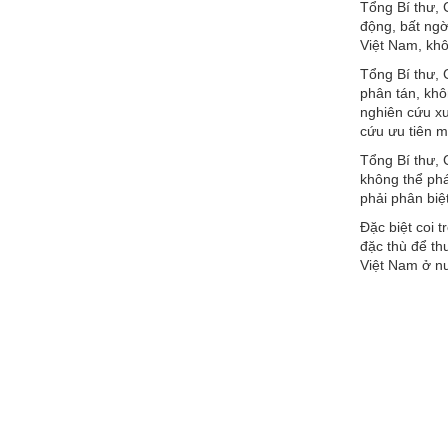
Tổng Bí thư, 
động, bất ngờ
Việt Nam, khô
Tổng Bí thư, 
phân tán, khô
nghiên cứu xu
cứu ưu tiên m
Tổng Bí thư, 
không thể phá
phải phân biệt
Đặc biệt coi 
đặc thù để th
Việt Nam ở nư