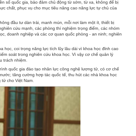
yền số quốc gia, bảo đảm chủ động từ sớm, từ xa, không để bị
hực chất, phục vụ cho mục tiêu nâng cao năng lực tự chủ của
ông đầu tư dàn trải, manh mún, mỗi nơi làm một ít, thiết bị
nghiên cứu mạnh, các phòng thí nghiệm trọng điểm, các nhóm
học, doanh nghiệp và các cơ quan quốc phòng - an ninh; nghiên
 học, coi trọng năng lực tích lũy lâu dài vì khoa học đỉnh cao
 kiểm soát trong nghiên cứu khoa học. Vì vậy cơ chế quản lý
ếu trách nhiệm.
trình quốc gia đào tạo nhân lực công nghệ lượng tử, có cơ chế
 nước; tăng cường hợp tác quốc tế, thu hút các nhà khoa học
 tử cho Việt Nam.