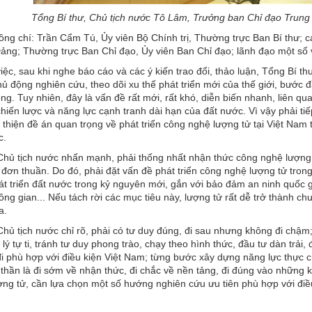
Tổng Bí thư, Chủ tịch nước Tô Lâm, Trưởng ban Chỉ đạo Trun
ng chí: Trần Cẩm Tú, Ủy viên Bộ Chính trị, Thường trực Ban Bí thư; cá
ng; Thường trực Ban Chỉ đạo, Ủy viên Ban Chỉ đạo; lãnh đạo một số v
việc, sau khi nghe báo cáo và các ý kiến trao đổi, thảo luận, Tổng Bí t
ủ động nghiên cứu, theo dõi xu thế phát triển mới của thế giới, bước
ng. Tuy nhiên, đây là vấn đề rất mới, rất khó, diễn biến nhanh, liên q
hiến lược và năng lực cạnh tranh dài hạn của đất nước. Vì vậy phải ti
thiện đề án quan trọng về phát triển công nghệ lượng tử tại Việt Nam tr
c.
Chủ tịch nước nhấn mạnh, phải thống nhất nhận thức công nghệ lượng t
đơn thuần. Do đó, phải đặt vấn đề phát triển công nghệ lượng tử trong 
át triển đất nước trong kỷ nguyên mới, gắn với bảo đảm an ninh quốc gi
ng gian... Nếu tách rời các mục tiêu này, lượng tử rất dễ trở thành c
a.
Chủ tịch nước chỉ rõ, phải có tư duy đúng, đi sau nhưng không đi ch
lý tự ti, tránh tư duy phong trào, chạy theo hình thức, đầu tư dàn trải
 phù hợp với điều kiện Việt Nam; từng bước xây dựng năng lực thực c
 thần là đi sớm về nhận thức, đi chắc về nền tảng, đi đúng vào những kh
ng tử, cần lựa chọn một số hướng nghiên cứu ưu tiên phù hợp với điều