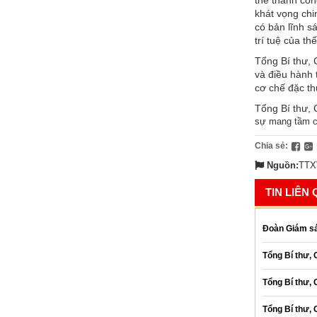
thể thành côn
khát vọng chi
có bản lĩnh s
trí tuệ của thế
Tổng Bí thư, 
và điều hành t
cơ chế đặc th
Tổng Bí thư, 
sự mang tầm ch
Chia sẻ:
Nguồn:
TTX
TIN LIÊN
Đoàn Giám sá
Tổng Bí thư, 
Tổng Bí thư,
Tổng Bí thư, 