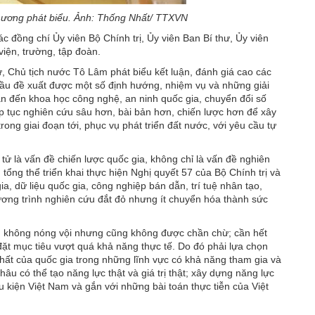
g ương phát biểu. Ảnh: Thống Nhất/ TTXVN
c đồng chí Ủy viên Bộ Chính trị, Ủy viên Ban Bí thư, Ủy viên
iện, trường, tập đoàn.
hư, Chủ tịch nước Tô Lâm phát biểu kết luận, đánh giá cao các
 đầu đề xuất được một số định hướng, nhiệm vụ và những giải
uan đến khoa học công nghệ, an ninh quốc gia, chuyển đổi số
ếp tục nghiên cứu sâu hơn, bài bản hơn, chiến lược hơn để xây
ong giai đoạn tới, phục vụ phát triển đất nước, với yêu cầu tự
ử là vấn đề chiến lược quốc gia, không chỉ là vấn đề nghiên
tổng thể triển khai thực hiện Nghị quyết 57 của Bộ Chính trị và
a, dữ liệu quốc gia, công nghiệp bán dẫn, trí tuệ nhân tạo,
hương trình nghiên cứu đắt đỏ nhưng ít chuyển hóa thành sức
ậm; không nóng vội nhưng cũng không được chần chừ; cần hết
, đặt mục tiêu vượt quá khả năng thực tế. Do đó phải lựa chọn
hất của quốc gia trong những lĩnh vực có khả năng tham gia và
âu có thể tạo năng lực thật và giá trị thật; xây dựng năng lực
 kiện Việt Nam và gắn với những bài toán thực tiễn của Việt