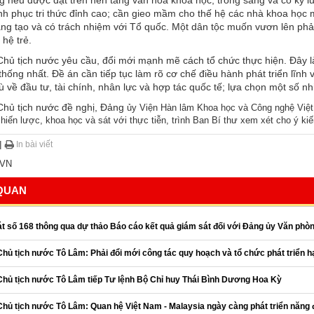
g nếu được đặt trên nền tảng văn hóa khoa học, trong sáng và có kỷ lu
nh phục tri thức đỉnh cao; cần gieo mầm cho thế hệ các nhà khoa học m
áng tạo và có trách nhiệm với Tổ quốc. Một dân tộc muốn vươn lên phả
 hệ trẻ.
Chủ tịch nước yêu cầu, đổi mới mạnh mẽ cách tổ chức thực hiện. Đây là 
hống nhất. Đề án cần tiếp tục làm rõ cơ chế điều hành phát triển lĩnh v
ù về đầu tư, tài chính, nhân lực và hợp tác quốc tế; lựa chọn một số nh
Chủ tịch nước đề nghị, Đảng
ủy Viện Hàn lâm Khoa học và Công nghệ Việt 
iến lược, khoa học và sát với thực tiễn, trình Ban Bí thư xem xét cho ý kiế
|
In bài viết
VN
 QUAN
t số 168 thông qua dự thảo Báo cáo kết quả giám sát đối với Đảng ủy Văn phò
Chủ tịch nước Tô Lâm: Phải đổi mới công tác quy hoạch và tổ chức phát triển h
 Chủ tịch nước Tô Lâm tiếp Tư lệnh Bộ Chỉ huy Thái Bình Dương Hoa Kỳ
Chủ tịch nước Tô Lâm: Quan hệ Việt Nam - Malaysia ngày càng phát triển năng