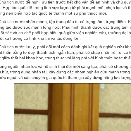
Chủ tịch nước đề nghị, ưu tiên trước hết cho vấn đề an ninh và chủ qu
. Hợp tác quốc tế trong lĩnh vực lượng tử phải mạnh mẽ, chọn lọc và t
ng nên biến hợp tác quốc tế thành một sự phụ thuộc mới.
Chủ tịch nước nhấn mạnh, tập trung đầu tư có trọng tâm, trọng điểm. Kh
ng tạo được sức mạnh tổng hợp. Phải hình thành được các trung tâm 
ất sắc và cơ chế phối hợp hiệu quả giữa viện nghiên cứu, trường đại 
ột xu hướng có tính khả thi và tác động lớn.
Chủ tịch nước lưu ý, phải đổi mới cách đánh giá kết quả nghiên cứu khoa
t triển bằng tư duy, thành tích ngắn hạn; phải có chấp nhận rủi ro, có
 giữa thất bại khoa học, trung thực với lãng phí với hình thức hoặc thi
trọng nguồn nhân lực và hệ sinh thái đổi mới sáng tạo; phải có chương 
u hút, trọng dụng nhân tài; xây dựng các nhóm nghiên cứu mạnh trong
ớc ngoài và các chuyên gia quốc tế tham gia xây dựng năng lực lượng