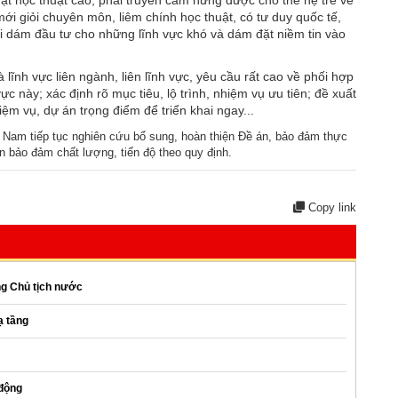
ật học thuật cao; phải truyền cảm hứng được cho thế hệ trẻ về
ới giỏi chuyên môn, liêm chính học thuật, có tư duy quốc tế,
i dám đầu tư cho những lĩnh vực khó và dám đặt niềm tin vào
lĩnh vực liên ngành, liên lĩnh vực, yêu cầu rất cao về phối hợp
ực này; xác định rõ mục tiêu, lộ trình, nhiệm vụ ưu tiên; đề xuất
iệm vụ, dự án trọng điểm để triển khai ngay...
Nam tiếp tục nghiên cứu bổ sung, hoàn thiện Đề án, bảo đảm thực
n bảo đảm chất lượng, tiến độ theo quy định.
Copy link
ng Chủ tịch nước
ạ tầng
 động