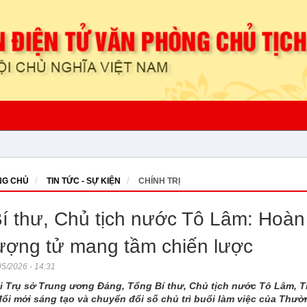
G CHỦ
TIN TỨC - SỰ KIỆN
CHÍNH TRỊ
í thư, Chủ tịch nước Tô Lâm: Hoàn 
ượng tử mang tầm chiến lược
5/2026 - 14:31
ại Trụ sở Trung ương Đảng, Tổng Bí thư, Chủ tịch nước Tô Lâm, 
ổi mới sáng tạo và chuyển đổi số chủ trì buổi làm việc của Thườ