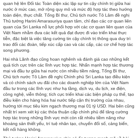
quan hệ lên Đối tác Toàn diện xác lập sự tin cậy chính trị giữa hai
nước ở mức cao, mở rộng quy mô và mức độ hợp tác theo hướng
toàn diện, thực chất. Tổng Bí thư, Chủ tịch nước Tô Lâm đề nghị
Thủ tướng Harini Amarasuriya quan tâm, chỉ đạo các cơ quan liên
quan của Sri Lanka nỗ lực phối hợp với các cơ quan liên quan của
Việt Nam nhằm đưa các kết quả đạt được đi vào triển khai thực
tiễn, đặc biệt là việc tăng cường tin cậy chính trị thông qua duy trì
trao đổi các đoàn, tiếp xúc cấp cao và các cấp, các cơ chế hợp tác
song phương.
Hai nhà Lãnh đạo cũng hoan nghênh và đánh giá cao những kết
quả tích cực trên các lĩnh vực hợp tác. Nhấn mạnh hợp tác thương
mại và đầu tư giữa hai nước còn nhiều tiềm năng, Tổng Bí thư,
Chủ tịch nước Tô Lâm đề nghị Chính phủ Sri Lanka tạo điều kiện
và có chính sách ưu đãi cho các doanh nghiệp lớn của Việt Nam
đầu tư trong các lĩnh vực như hạ tầng, dịch vụ, du lịch, xe điện,
công nghệ, viễn thông; tích cực triển khai các biện pháp cụ thể, tạo
điều kiện cho hàng hóa hai nước tiếp cận thị trường của nhau,
hướng tới mục tiêu kim ngạch thương mại 01 tỷ USD. Hai bên cũng
nhất trí xem xét ký các thỏa thuận cấp chính phủ để tăng cường
hợp tác trong những lĩnh vực mới còn rất nhiêu tiềm năng như
khoáng sản thiết yếu, trí tuệ nhân tạo, chuyển đổi số, cảng biển,
kết nối hàng không.