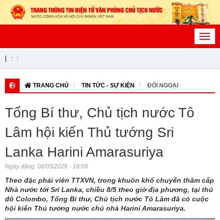
Toggl
navig
|
:
:
TRANG CHỦ
TIN TỨC - SỰ KIỆN
ĐỐI NGOẠI
Tổng Bí thư, Chủ tịch nước Tô
Lâm hội kiến Thủ tướng Sri
Lanka Harini Amarasuriya
Ngày đăng:
08/05/2026 - 18:09
Theo đặc phái viên TTXVN, trong khuôn khổ chuyến thăm cấp
Nhà nước tới Sri Lanka, chiều 8/5 theo giờ địa phương, tại thủ
đô Colombo, Tổng Bí thư, Chủ tịch nước Tô Lâm đã có cuộc
hội kiến Thủ tướng nước chủ nhà Harini Amarasuriya.