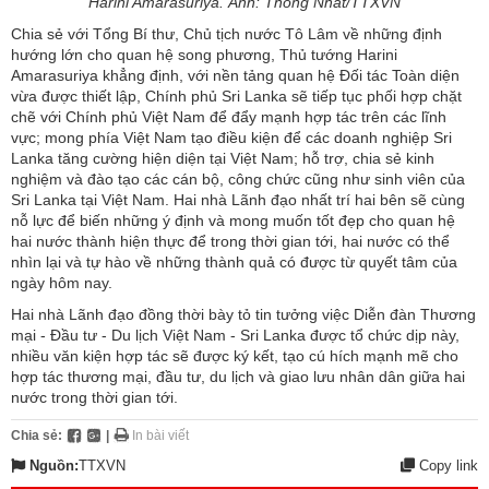
Harini Amarasuriya. Ảnh: Thống Nhất/TTXVN
Chia sẻ với Tổng Bí thư, Chủ tịch nước Tô Lâm về những định
hướng lớn cho quan hệ song phương, Thủ tướng Harini
Amarasuriya khẳng định, với nền tảng quan hệ Đối tác Toàn diện
vừa được thiết lập, Chính phủ Sri Lanka sẽ tiếp tục phối hợp chặt
chẽ với Chính phủ Việt Nam để đẩy mạnh hợp tác trên các lĩnh
vực; mong phía Việt Nam tạo điều kiện để các doanh nghiệp Sri
Lanka tăng cường hiện diện tại Việt Nam; hỗ trợ, chia sẻ kinh
nghiệm và đào tạo các cán bộ, công chức cũng như sinh viên của
Sri Lanka tại Việt Nam. Hai nhà Lãnh đạo nhất trí hai bên sẽ cùng
nỗ lực để biến những ý định và mong muốn tốt đẹp cho quan hệ
hai nước thành hiện thực để trong thời gian tới, hai nước có thể
nhìn lại và tự hào về những thành quả có được từ quyết tâm của
ngày hôm nay.
Hai nhà Lãnh đạo đồng thời bày tỏ tin tưởng việc Diễn đàn Thương
mại - Đầu tư - Du lịch Việt Nam - Sri Lanka được tổ chức dịp này,
nhiều văn kiện hợp tác sẽ được ký kết, tạo cú hích mạnh mẽ cho
hợp tác thương mại, đầu tư, du lịch và giao lưu nhân dân giữa hai
nước trong thời gian tới.
Chia sẻ:
|
In bài viết
Nguồn:
TTXVN
Copy link