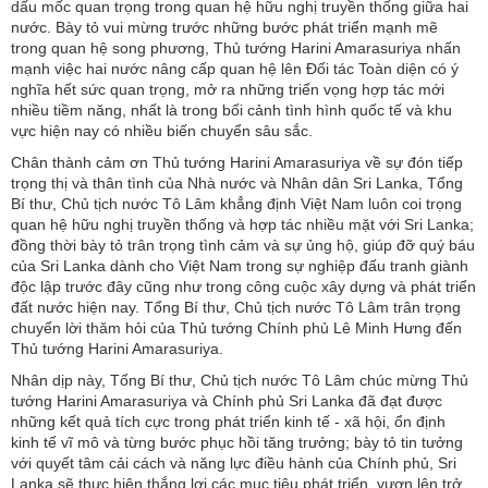
dấu mốc quan trọng trong quan hệ hữu nghị truyền thống giữa hai
nước. Bày tỏ vui mừng trước những bước phát triển mạnh mẽ
trong quan hệ song phương, Thủ tướng Harini Amarasuriya nhấn
mạnh việc hai nước nâng cấp quan hệ lên Đối tác Toàn diện có ý
nghĩa hết sức quan trọng, mở ra những triển vọng hợp tác mới
nhiều tiềm năng, nhất là trong bối cảnh tình hình quốc tế và khu
vực hiện nay có nhiều biến chuyển sâu sắc.
Chân thành cảm ơn Thủ tướng Harini Amarasuriya về sự đón tiếp
trọng thị và thân tình của Nhà nước và Nhân dân Sri Lanka, Tổng
Bí thư, Chủ tịch nước Tô Lâm khẳng định Việt Nam luôn coi trọng
quan hệ hữu nghị truyền thống và hợp tác nhiều mặt với Sri Lanka;
đồng thời bày tỏ trân trọng tình cảm và sự ủng hộ, giúp đỡ quý báu
của Sri Lanka dành cho Việt Nam trong sự nghiệp đấu tranh giành
độc lập trước đây cũng như trong công cuộc xây dựng và phát triển
đất nước hiện nay. Tổng Bí thư, Chủ tịch nước Tô Lâm trân trọng
chuyển lời thăm hỏi của Thủ tướng Chính phủ Lê Minh Hưng đến
Thủ tướng Harini Amarasuriya.
Nhân dịp này, Tổng Bí thư, Chủ tịch nước Tô Lâm chúc mừng Thủ
tướng Harini Amarasuriya và Chính phủ Sri Lanka đã đạt được
những kết quả tích cực trong phát triển kinh tế - xã hội, ổn định
kinh tế vĩ mô và từng bước phục hồi tăng trưởng; bày tỏ tin tưởng
với quyết tâm cải cách và năng lực điều hành của Chính phủ, Sri
Lanka sẽ thực hiện thắng lợi các mục tiêu phát triển, vươn lên trở