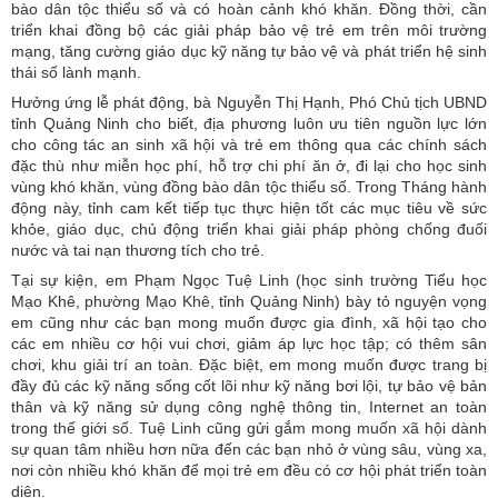
bào dân tộc thiểu số và có hoàn cảnh khó khăn. Đồng thời, cần
triển khai đồng bộ các giải pháp bảo vệ trẻ em trên môi trường
mạng, tăng cường giáo dục kỹ năng tự bảo vệ và phát triển hệ sinh
thái số lành mạnh.
Hưởng ứng lễ phát động, bà Nguyễn Thị Hạnh, Phó Chủ tịch UBND
tỉnh Quảng Ninh cho biết, địa phương luôn ưu tiên nguồn lực lớn
cho công tác an sinh xã hội và trẻ em thông qua các chính sách
đặc thù như miễn học phí, hỗ trợ chi phí ăn ở, đi lại cho học sinh
vùng khó khăn, vùng đồng bào dân tộc thiểu số. Trong Tháng hành
động này, tỉnh cam kết tiếp tục thực hiện tốt các mục tiêu về sức
khỏe, giáo dục, chủ động triển khai giải pháp phòng chống đuối
nước và tai nạn thương tích cho trẻ.
Tại sự kiện, em Phạm Ngọc Tuệ Linh (học sinh trường Tiểu học
Mạo Khê, phường Mạo Khê, tỉnh Quảng Ninh) bày tỏ nguyện vọng
em cũng như các bạn mong muốn được gia đình, xã hội tạo cho
các em nhiều cơ hội vui chơi, giảm áp lực học tập; có thêm sân
chơi, khu giải trí an toàn. Đặc biệt, em mong muốn được trang bị
đầy đủ các kỹ năng sống cốt lõi như kỹ năng bơi lội, tự bảo vệ bản
thân và kỹ năng sử dụng công nghệ thông tin, Internet an toàn
trong thế giới số. Tuệ Linh cũng gửi gắm mong muốn xã hội dành
sự quan tâm nhiều hơn nữa đến các bạn nhỏ ở vùng sâu, vùng xa,
nơi còn nhiều khó khăn để mọi trẻ em đều có cơ hội phát triển toàn
diện.