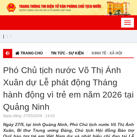
Toggl
navig
|
:
:
TRANG CHỦ
TIN TỨC - SỰ KIỆN
KINH TẾ - XÃ HỘI
Phó Chủ tịch nước Võ Thị Ánh
Xuân dự Lễ phát động Tháng
hành động vì trẻ em năm 2026 tại
Quảng Ninh
Ngày đăng:
27/05/2026 - 14:43
Ngày 27/5, tại tỉnh Quảng Ninh, Phó Chủ tịch nước Võ Thị Ánh
Xuân, Bí thư Trung ương Đảng, Chủ tịch Hội đồng Bảo trợ
Quỹ bảo trợ trẻ em Việt Nam dự và phát biểu chỉ đạo tại Lễ