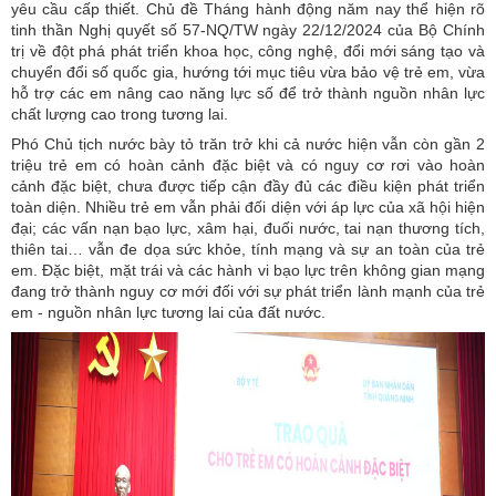
yêu cầu cấp thiết. Chủ đề Tháng hành động năm nay thể hiện rõ
tinh thần Nghị quyết số 57-NQ/TW ngày 22/12/2024 của Bộ Chính
trị về đột phá phát triển khoa học, công nghệ, đổi mới sáng tạo và
chuyển đổi số quốc gia, hướng tới mục tiêu vừa bảo vệ trẻ em, vừa
hỗ trợ các em nâng cao năng lực số để trở thành nguồn nhân lực
chất lượng cao trong tương lai.
Phó Chủ tịch nước bày tỏ trăn trở khi cả nước hiện vẫn còn gần 2
triệu trẻ em có hoàn cảnh đặc biệt và có nguy cơ rơi vào hoàn
cảnh đặc biệt, chưa được tiếp cận đầy đủ các điều kiện phát triển
toàn diện. Nhiều trẻ em vẫn phải đối diện với áp lực của xã hội hiện
đại; các vấn nạn bạo lực, xâm hại, đuối nước, tai nạn thương tích,
thiên tai… vẫn đe dọa sức khỏe, tính mạng và sự an toàn của trẻ
em. Đặc biệt, mặt trái và các hành vi bạo lực trên không gian mạng
đang trở thành nguy cơ mới đối với sự phát triển lành mạnh của trẻ
em - nguồn nhân lực tương lai của đất nước.