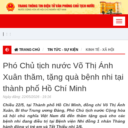
Toggl
navig
|
:
:
TRANG CHỦ
TIN TỨC - SỰ KIỆN
KINH TẾ - XÃ HỘI
Phó Chủ tịch nước Võ Thị Ánh
Xuân thăm, tặng quà bệnh nhi tại
thành phố Hồ Chí Minh
Ngày đăng:
22/05/2026 - 19:16
Chiều 22/5, tại Thành phố Hồ Chí Minh, đồng chí Võ Thị Ánh
Xuân, Bí thư Trung ương Đảng, Phó Chủ tịch nước Cộng hòa
xã hội chủ nghĩa Việt Nam đã đến thăm tặng quà cho các
bệnh nhi đang điều trị tại Bệnh viện Nhi đồng 1 nhân Tháng
hành động vì trẻ em và Tết Thiếu nhi 1/6.