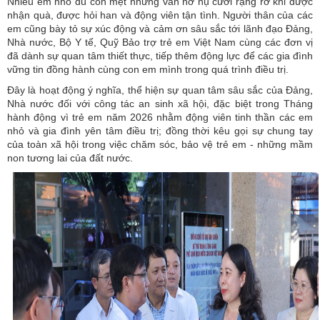
Nhiều em nhỏ dù còn mệt nhưng vẫn nở nụ cười rạng rỡ khi được
nhận quà, được hỏi han và động viên tận tình. Người thân của các
em cũng bày tỏ sự xúc động và cảm ơn sâu sắc tới lãnh đạo Đảng,
Nhà nước, Bộ Y tế, Quỹ Bảo trợ trẻ em Việt Nam cùng các đơn vị
đã dành sự quan tâm thiết thực, tiếp thêm động lực để các gia đình
vững tin đồng hành cùng con em mình trong quá trình điều trị.
Đây là hoạt động ý nghĩa, thể hiện sự quan tâm sâu sắc của Đảng,
Nhà nước đối với công tác an sinh xã hội, đặc biệt trong Tháng
hành động vì trẻ em năm 2026 nhằm động viên tinh thần các em
nhỏ và gia đình yên tâm điều trị; đồng thời kêu gọi sự chung tay
của toàn xã hội trong việc chăm sóc, bảo vệ trẻ em - những mầm
non tương lai của đất nước.