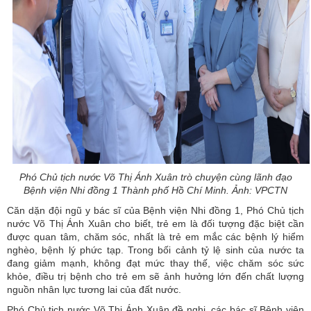
Phó Chủ tịch nước Võ Thị Ánh Xuân trò chuyện cùng lãnh đạo
Bệnh viện Nhi đồng 1 Thành phố Hồ Chí Minh. Ảnh: VPCTN
Căn dặn đội ngũ y bác sĩ của Bệnh viện Nhi đồng 1, Phó Chủ tịch
nước Võ Thị Ánh Xuân cho biết, trẻ em là đối tượng đặc biệt cần
được quan tâm, chăm sóc, nhất là trẻ em mắc các bệnh lý hiểm
nghèo, bệnh lý phức tạp. Trong bối cảnh tỷ lệ sinh của nước ta
đang giảm mạnh, không đạt mức thay thế, việc chăm sóc sức
khỏe, điều trị bệnh cho trẻ em sẽ ảnh hưởng lớn đến chất lượng
nguồn nhân lực tương lai của đất nước.
Phó Chủ tịch nước Võ Thị Ánh Xuân đề nghị, các bác sĩ Bệnh viện