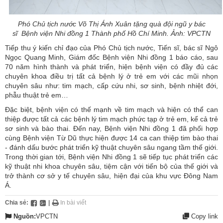
Phó Chủ tịch nước Võ Thị Ánh Xuân tặng quà đội ngũ y bác
sĩ Bệnh viện Nhi đồng 1 Thành phố Hồ Chí Minh. Ảnh: VPCTN
Tiếp thu ý kiến chỉ đạo của Phó Chủ tịch nước, Tiến sĩ, bác sĩ Ngô
Ngọc Quang Minh, Giám đốc Bệnh viện Nhi đồng 1 báo cáo, sau
70 năm hình thành và phát triển, hiện bệnh viện có đầy đủ các
chuyên khoa điều trị tất cả bệnh lý ở trẻ em với các mũi nhọn
chuyên sâu như: tim mạch, cấp cứu nhi, sơ sinh, bệnh nhiệt đới,
phẫu thuật trẻ em…
Đặc biệt, bệnh viện có thế mạnh về tim mạch và hiện có thể can
thiệp được tất cả các bệnh lý tim mạch phức tạp ở trẻ em, kể cả trẻ
sơ sinh và bào thai. Đến nay, Bệnh viện Nhi đồng 1 đã phối hợp
cùng Bệnh viện Từ Dũ thực hiện được 14 ca can thiệp tim bào thai
- đánh dấu bước phát triển kỹ thuật chuyên sâu ngang tầm thế giới.
Trong thời gian tới, Bệnh viện Nhi đồng 1 sẽ tiếp tục phát triển các
kỹ thuật nhi khoa chuyên sâu, tiệm cận với tiến bộ của thế giới và
trở thành cơ sở y tế chuyên sâu, hiện đại của khu vực Đông Nam
Á.
Chia sẻ:
|
In bài viết
Nguồn:
VPCTN
Copy link