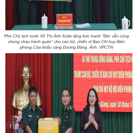
Phó Chủ tịch nước Võ Thị Ánh Xuân tặng bức tranh "Bác vẫn cùng
chúng cháu hành quân" cho cán bộ, chiến sĩ Ban Chỉ huy Biên
phòng Cửa khẩu cảng Dương Đông. Ảnh: VPCTN