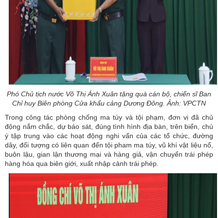
Phó Chủ tịch nước Võ Thị Ánh Xuân tặng quà cán bộ, chiến sĩ Ban
Chỉ huy Biên phòng Cửa khẩu cảng Dương Đông. Ảnh: VPCTN
Trong công tác phòng chống ma túy và tội phạm, đơn vị đã chủ
động nắm chắc, dự báo sát, đúng tình hình địa bàn, trên biển, chú
ý tập trung vào các hoạt động nghi vấn của các tổ chức, đường
dây, đối tượng có liên quan đến tội pham ma túy, vũ khí vật liệu nổ,
buôn lậu, gian lận thương mại và hàng giả, vận chuyển trái phép
hàng hóa qua biên giới, xuất nhập cảnh trái phép.