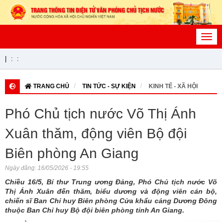
Toggl
navig
|
:
:
TRANG CHỦ
TIN TỨC - SỰ KIỆN
KINH TẾ - XÃ HỘI
Phó Chủ tịch nước Võ Thị Ánh
Xuân thăm, động viên Bộ đội
Biên phòng An Giang
Ngày đăng:
16/05/2026 - 19:55
Chiều 16/5, Bí thư Trung ương Đảng, Phó Chủ tịch nước Võ
Thị Ánh Xuân đến thăm, biểu dương và động viên cán bộ,
chiến sĩ Ban Chỉ huy Biên phòng Cửa khẩu cảng Dương Đông
thuộc Ban Chỉ huy Bộ đội biên phòng tỉnh An Giang.