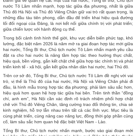
Đánh giá về quan hệ các mặt của hai nước, Tổng Bí thư, Chủ tịch
nước Tô Lâm nhấn mạnh, hợp tác giữa địa phương, nhất là giữa
Thủ đô Hà Nội và Thủ đô Viêng Chăn giữ vai trò rất quan trọng, là
những đầu tàu tiên phong, dẫn đầu để triển khai hiệu quả đường
lối đối ngoại của Đảng, là nơi kết nối giữa chính trị với phát triển;
giữa chiến lược với hành động cụ thể.
Trong bối cảnh tình hình thế giới, khu vực diễn biến phức tạp, khó
lường, đặc biệt năm 2026 là năm mở ra giai đoạn hợp tác mới giữa
hai nước, Tổng Bí thư, Chủ tịch nước Tô Lâm nhấn mạnh yêu cầu
đặt ra cho hai nước là nâng tầm hợp tác theo hướng thực chất,
hiệu quả, bền vững, gắn kết chặt chẽ giữa hợp tác chính trị và phát
triển kinh tế - xã hội, gắn kết giữa nhân dân hai nước, hai Thủ đô.
Trên cơ sở đó, Tổng Bí thư, Chủ tịch nước Tô Lâm đề nghị với vai
trò, vị thế là Thủ đô của hai nước, Hà Nội và Viêng Chăn phải đi
đầu, là hình mẫu trong hợp tác địa phương; phải làm sâu sắc hơn,
hiệu quả hơn quan hệ hợp tác giữa hai bên. Trên tinh thần “đồng
chí, anh em”, Hà Nội cần xác định rõ trách nhiệm phối hợp chặt
chẽ với Thủ đô Viêng Chăn, tăng cường trao đổi thông tin, chia sẻ
kinh nghiệm, hỗ trợ lẫn nhau trên tất cả các lĩnh vực. Mục tiêu là
cùng phát triển, cùng nâng cao năng lực, đồng thời góp phần củng
cố, làm sâu sắc hơn quan hệ đặc biệt Việt Nam - Lào.
Tổng Bí thư, Chủ tịch nước nhấn mạnh, bước vào giai đoạn mới