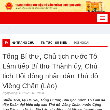
Toggl
navig
|
:
:
TRANG CHỦ
TIN TỨC - SỰ KIỆN
ĐỐI NGOẠI
Tổng Bí thư, Chủ tịch nước Tô
Lâm tiếp Bí thư Thành ủy, Chủ
tịch Hội đồng nhân dân Thủ đô
Viêng Chăn (Lào)
Ngày đăng:
12/05/2026 - 19:08
Chiều 12/5, tại Hà Nội, Tổng Bí thư, Chủ tịch nước Tô Lâm đã
tiếp Đoàn đại biểu cấp cao Thủ đô Viêng Chăn, nước Cộng
hòa Dân chủ Nhân dân Lào, do đồng chí Athsaphangthong