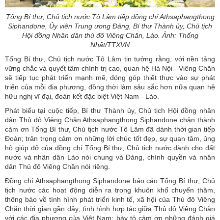
Tổng Bí thư, Chủ tịch nước Tô Lâm tiếp đồng chí Athsaphangthong
Siphandone, Ủy viên Trung ương Đảng, Bí thư Thành ủy, Chủ tịch
Hội đồng Nhân dân thủ đô Viêng Chăn, Lào. Ảnh: Thống
Nhất/TTXVN
Tổng Bí thư, Chủ tịch nước Tô Lâm tin tưởng rằng, với nền tảng
vững chắc và quyết tâm chính trị cao, quan hệ Hà Nội - Viêng Chăn
sẽ tiếp tục phát triển mạnh mẽ, đóng góp thiết thực vào sự phát
triển của mỗi địa phương, đồng thời làm sâu sắc hơn nữa quan hệ
hữu nghị vĩ đại, đoàn kết đặc biệt Việt Nam - Lào.
Phát biểu tại cuộc tiếp, Bí thư Thành ủy, Chủ tịch Hội đồng nhân
dân Thủ đô Viêng Chăn Athsaphangthong Siphandone chân thành
cảm ơn Tổng Bí thư, Chủ tịch nước Tô Lâm đã dành thời gian tiếp
Đoàn; trân trọng cảm ơn những lời chúc tốt đẹp, sự quan tâm, ủng
hộ giúp đỡ của đồng chí Tổng Bí thư, Chủ tịch nước dành cho đất
nước và nhân dân Lào nói chung và Đảng, chính quyền và nhân
dân Thủ đô Viêng Chăn nói riêng.
Đồng chí Athsaphangthong Siphandone báo cáo Tổng Bí thư, Chủ
tịch nước các hoạt động diễn ra trong khuôn khổ chuyến thăm,
thông báo về tình hình phát triển kinh tế, xã hội của Thủ đô Viêng
Chăn thời gian gần đây; tình hình hợp tác giữa Thủ đô Viêng Chăn
với các địa phương của Việt Nam; bày tỏ cảm ơn những đánh giá