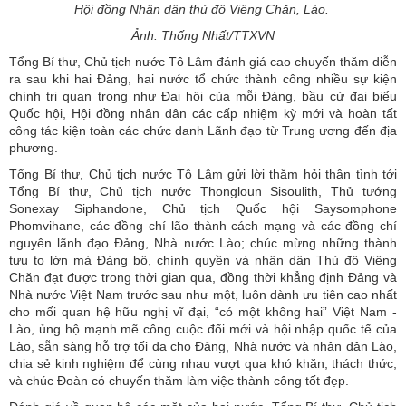
Hội đồng Nhân dân thủ đô Viêng Chăn, Lào.
Ảnh: Thống Nhất/TTXVN
Tổng Bí thư, Chủ tịch nước Tô Lâm đánh giá cao chuyến thăm diễn
ra sau khi hai Đảng, hai nước tổ chức thành công nhiều sự kiện
chính trị quan trọng như Đại hội của mỗi Đảng, bầu cử đại biểu
Quốc hội, Hội đồng nhân dân các cấp nhiệm kỳ mới và hoàn tất
công tác kiện toàn các chức danh Lãnh đạo từ Trung ương đến địa
phương.
Tổng Bí thư, Chủ tịch nước Tô Lâm gửi lời thăm hỏi thân tình tới
Tổng Bí thư, Chủ tịch nước Thongloun Sisoulith, Thủ tướng
Sonexay Siphandone, Chủ tịch Quốc hội Saysomphone
Phomvihane, các đồng chí lão thành cách mạng và các đồng chí
nguyên lãnh đạo Đảng, Nhà nước Lào; chúc mừng những thành
tựu to lớn mà Đảng bộ, chính quyền và nhân dân Thủ đô Viêng
Chăn đạt được trong thời gian qua, đồng thời khẳng định Đảng và
Nhà nước Việt Nam trước sau như một, luôn dành ưu tiên cao nhất
cho mối quan hệ hữu nghị vĩ đại, “có một không hai” Việt Nam -
Lào, ủng hộ mạnh mẽ công cuộc đổi mới và hội nhập quốc tế của
Lào, sẵn sàng hỗ trợ tối đa cho Đảng, Nhà nước và nhân dân Lào,
chia sẻ kinh nghiệm để cùng nhau vượt qua khó khăn, thách thức,
và chúc Đoàn có chuyến thăm làm việc thành công tốt đẹp.