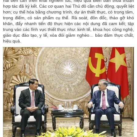
hai bên cần triển khai nghiêm túc, hiệu quả Biên bản thỏa thuận
hợp tác đã ký kết. Các cơ quan hai Thủ đô cần chủ động, quyết liệt
hơn; cụ thể hóa bằng chương trình, dự án thiết thực, có trọng tâm,
trọng điểm, có sản phẩm cụ thể. Rà soát, đôn đốc, tháo gỡ khó
khăn, đẩy nhanh tiến độ thực hiện các nội dung đã cam kết; tập
trung vào các lĩnh vực thiết thực như: kinh tế, khoa học công nghệ,
giáo dục đào tạo, y tế, xóa đói giảm nghèo… bảo đảm thực chất,
hiệu quả.