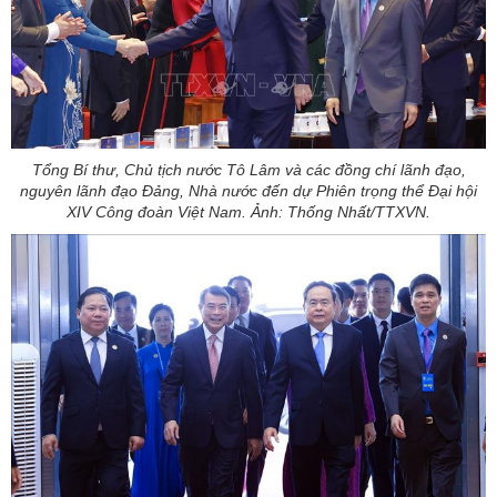
Tổng Bí thư, Chủ tịch nước Tô Lâm và các đồng chí lãnh đạo,
nguyên lãnh đạo Đảng, Nhà nước đến dự Phiên trọng thể Đại hội
XIV Công đoàn Việt Nam. Ảnh: Thống Nhất/TTXVN.