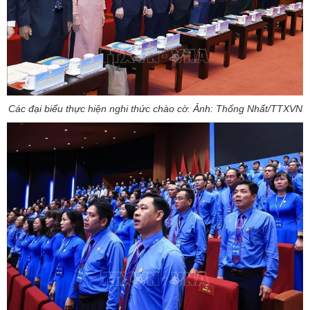
Các đại biểu thực hiện nghi thức chào cờ. Ảnh: Thống Nhất/TTXVN