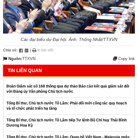
Các đại biểu dự Đại hội. Ảnh: Thống Nhất/TTXVN
Chia sẻ:
|
In bài viết
Nguồn:
TTXVN
Copy link
TIN LIÊN QUAN
Đoàn Giám sát số 168 thông qua dự thảo Báo cáo kết quả giám sát đối
với Đảng ủy Văn phòng Chủ tịch nước
Tổng Bí thư, Chủ tịch nước Tô Lâm: Phải đổi mới công tác quy hoạch
và tổ chức phát triển hạ tầng
Tổng Bí thư, Chủ tịch nước Tô Lâm tiếp Tư lệnh Bộ Chỉ huy Thái Bình
Dương Hoa Kỳ
Tổng Bí thư, Chủ tịch nước Tô Lâm: Quan hệ Việt Nam - Malaysia ngày