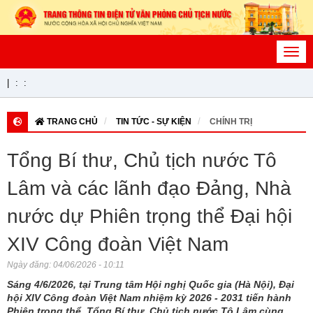
Toggl
navig
|
:
:
TRANG CHỦ
TIN TỨC - SỰ KIỆN
CHÍNH TRỊ
Tổng Bí thư, Chủ tịch nước Tô
Lâm và các lãnh đạo Đảng, Nhà
nước dự Phiên trọng thể Đại hội
XIV Công đoàn Việt Nam
Ngày đăng:
04/06/2026 - 10:11
Sáng 4/6/2026, tại Trung tâm Hội nghị Quốc gia (Hà Nội), Đại
hội XIV Công đoàn Việt Nam nhiệm kỳ 2026 - 2031 tiến hành
Phiên trọng thể. Tổng Bí thư, Chủ tịch nước Tô Lâm cùng