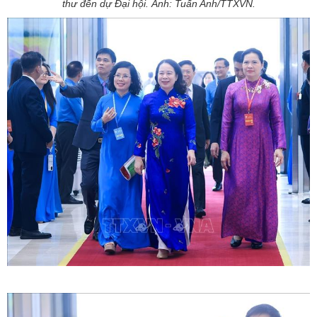
thư đến dự Đại hội. Ảnh: Tuấn Anh/TTXVN.