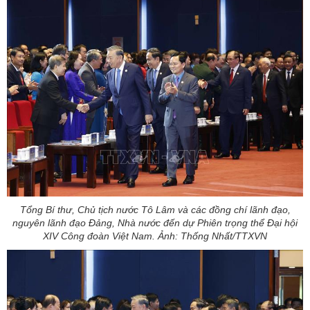
Tổng Bí thư, Chủ tịch nước Tô Lâm và các đồng chí lãnh đạo,
nguyên lãnh đạo Đảng, Nhà nước đến dự Phiên trọng thể Đại hội
XIV Công đoàn Việt Nam. Ảnh: Thống Nhất/TTXVN