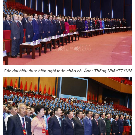
Các đại biểu thực hiện nghi thức chào cờ. Ảnh: Thống Nhất/TTXVN